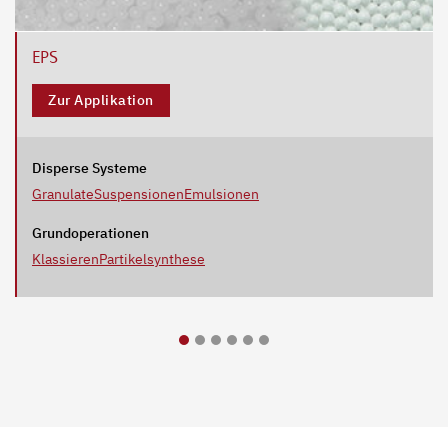
EPS
Zur Applikation
Disperse Systeme
Granulate
Suspensionen
Emulsionen
Grundoperationen
Klassieren
Partikelsynthese