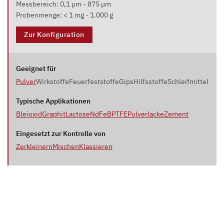
Messbereich: 0,1 µm - 875 µm
Probenmenge: < 1 mg - 1.000 g
Zur Konfiguration
Geeignet für
Pulver
Wirkstoffe
Feuerfeststoffe
Gips
Hilfsstoffe
Schleifmittel
Typische Applikationen
Bleioxid
Graphit
Lactose
NdFeB
PTFE
Pulverlacke
Zement
Eingesetzt zur Kontrolle von
Zerkleinern
Mischen
Klassieren