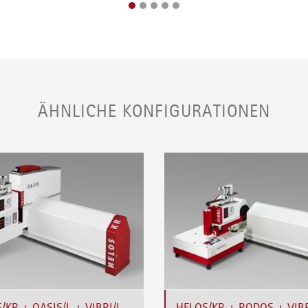
ÄHNLICHE KONFIGURATIONEN
/KR + OASIS/L + VIBRI/L
HELOS/KR + RODOS + VIBR