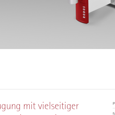
ung mit vielseitiger
P
f