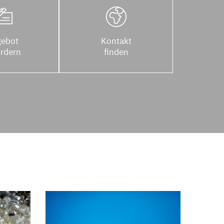
ebot
Kontakt
rdern
finden