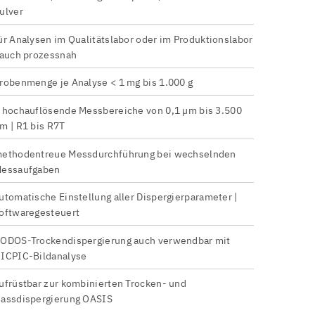
ulver
ür Analysen im Qualitätslabor oder im Produktionslabor
 auch prozessnah
robenmenge je Analyse < 1 mg bis 1.000 g
 hochauflösende Messbereiche von 0,1 µm bis 3.500
m | R1 bis R7T
ethodentreue Messdurchführung bei wechselnden
essaufgaben
utomatische Einstellung aller Dispergierparameter |
oftwaregesteuert
ODOS-Trockendispergierung auch verwendbar mit
ICPIC-Bildanalyse
ufrüstbar zur kombinierten Trocken- und
assdispergierung OASIS