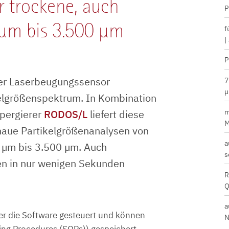
r trockene, auch
P
 µm bis 3.500 µm
f
|
P
der Laserbeugungssensor
7
µ
kelgrößenspektrum. In Kombination
m
spergierer
RODOS/L
liefert diese
M
naue Partikelgrößenanalysen von
a
 µm bis 3.500 µm. Auch
s
en in nur wenigen Sekunden
R
Q
a
er die Software gesteuert und können
N
ng Procedures (SOPs)) gespeichert