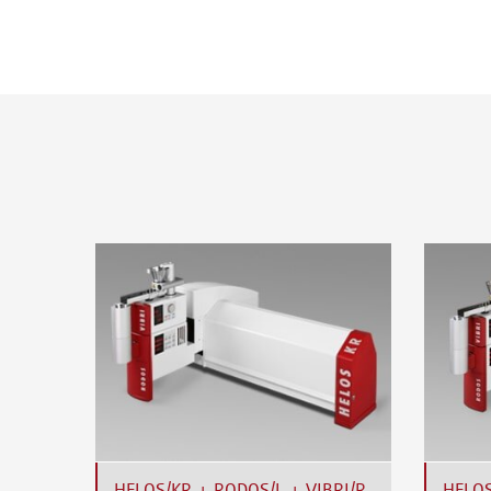
HELOS/KR + RODOS/L + VIBRI/R
HELOS