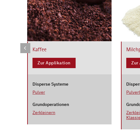
Kaffee
Milch
Zur Applikation
Zur
Disperse Systeme
Disper
Pulver
Pulver
Grundoperationen
Grundo
Zerkleinern
Zerkle
Klassi