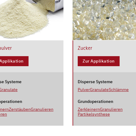
pulver
Zucker
 Applikation
Zur Applikation
se Systeme
Disperse Systeme
Granulate
Pulver
Granulate
Schlämme
perationen
Grundoperationen
inern
Zerstäuben
Granulieren
Zerkleinern
Granulieren
eren
Partikelsynthese