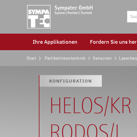
Ihre Applikationen
Fordern Sie uns her
Start
Partikelmesstechnik
Sensoren
Laserbe
KONFIGURATION
HELOS/KR
RODOS/L