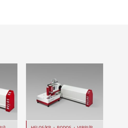
I/L
HELOS/KR + RODOS + VIBRI/R