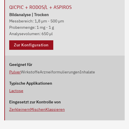
QICPIC + RODOS/L + ASPIROS
Bildanalyse | Trocken
Messbereich: 1,8 µm - 500 µm
Probenmenge: 1 mg - 1 g
Analysevolumen: 650 µl
Zur Konfiguration
Geeignet für
Pulver
Wirkstoffe
Arzneiformulierungen
Inhalate
Typische Applikationen
Lactose
Eingesetzt zur Kontrolle von
Zerkleinern
Mischen
Klassieren