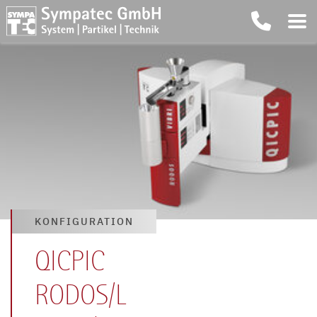
KONFIGURATION
QICPIC
RODOS/L