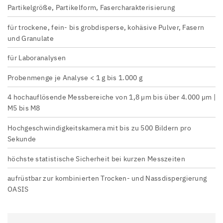
Partikelgröße, Partikelform, Fasercharakterisierung
für trockene, fein- bis grobdisperse, kohäsive Pulver, Fasern
und Granulate
für Laboranalysen
Probenmenge je Analyse < 1 g bis 1.000 g
4 hochauflösende Messbereiche von 1,8 µm bis über 4.000 µm |
M5 bis M8
Hochgeschwindigkeitskamera mit bis zu 500 Bildern pro
Sekunde
höchste statistische Sicherheit bei kurzen Messzeiten
aufrüstbar zur kombinierten Trocken- und Nassdispergierung
OASIS