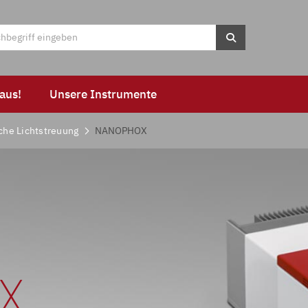
aus!
Unsere Instrumente
he Lichtstreuung
NANOPHOX
X