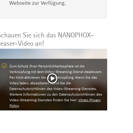
Webseite zur Verfügung.
Schauen Sie sich das NANOPHOX-
Teaser-Video an!
Zum Schutz Ihrer Persönlichkeitssphäre ist die
Verknüpfung mit dem Video-Streaming-Dienst deaktiviert.
Per Klick aktivieren Sie die Verknüpfung. Wenn Sie das
Video laden, akzeptieren damit Sie die
Datenschutzrichtlinien des Video-Streaming-Dienstes.
Weitere Informationen zu den Datenschutzrichtlinien des
Video-Streaming-Dienstes finden Sie hier:
Vimeo Privacy
Policy