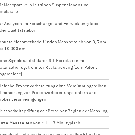
ür Nanopartikeln in trüben Suspensionen und
mulsionen
ür Analysen im Forschungs- und Entwicklungslabor
der Qualitätslabor
obuste Messmethode für den Messbereich von 0,5 nm
is 10.000 nm
ohe Signalqualität durch 3D-Korrelation mit
olarisationsgetrennter Rückstreuung [zum Patent
ngemeldet]
infache Probenvorbereitung ohne Verdünnungsreihen |
liminierung von Probenvorbereitungsfehlern und
robenverunreinigungen
essbarkeitsprüfung der Probe vor Beginn der Messung
urze Messzeiten von < 1 — 3 Min. typisch
rmöglicht Untersuchungen von speziellen Effekten,