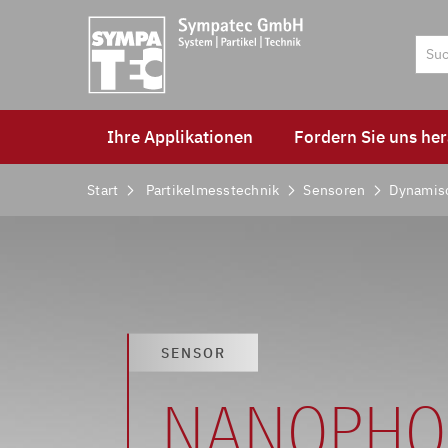
Ihre Applikationen
Fordern Sie uns her
Start
Partikelmesstechnik
Sensoren
Dynamisc
SENSOR
NANOPHO