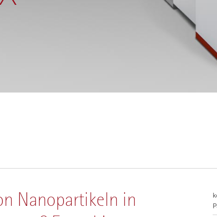
on Nanopartikeln in
k
P