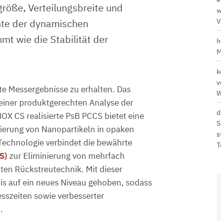
lgröße, Verteilungsbreite und
w
ante der dynamischen
V
mt wie die Stabilität der
h
M
k
v
chte Messergebnisse zu erhalten. Das
W
 einer produktgerechten Analyse der
d
OX CS realisierte PsB PCCS bietet eine
S
ierung von Nanopartikeln in opaken
s
Technologie verbindet die bewährte
T
S)
zur Eliminierung von mehrfach
nten Rückstreutechnik. Mit dieser
s auf ein neues Niveau gehoben, sodass
sszeiten sowie verbesserter
.