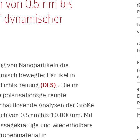
 von 0,5 nm bis
f
E
f dynamischer
f
o
r
b
h
ng von Nanopartikeln die
p
rmisch bewegter Partikel in
a
 Lichtstreuung
(DLS)
). Die im
e
polarisationsgetrennte
E
P
ochauflösende Analysen der Größe
ch von 0,5 nm bis 10.000 nm. Mit
M
ssagekräftige und wiederholbare
k
robenmaterial in
e