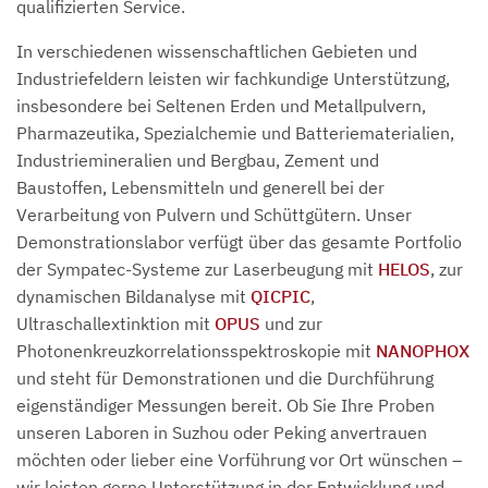
qualifizierten Service.
In verschiedenen wissenschaftlichen Gebieten und
Industriefeldern leisten wir fachkundige Unterstützung,
insbesondere bei Seltenen Erden und Metallpulvern,
Pharmazeutika, Spezialchemie und Batteriematerialien,
Industriemineralien und Bergbau, Zement und
Baustoffen, Lebensmitteln und generell bei der
Verarbeitung von Pulvern und Schüttgütern. Unser
Demonstrationslabor verfügt über das gesamte Portfolio
der Sympatec-Systeme zur Laserbeugung mit
HELOS
, zur
dynamischen Bildanalyse mit
QICPIC
,
Ultraschallextinktion mit
OPUS
und zur
Photonenkreuzkorrelationsspektroskopie mit
NANOPHOX
und steht für Demonstrationen und die Durchführung
eigenständiger Messungen bereit. Ob Sie Ihre Proben
unseren Laboren in Suzhou oder Peking anvertrauen
möchten oder lieber eine Vorführung vor Ort wünschen –
wir leisten gerne Unterstützung in der Entwicklung und