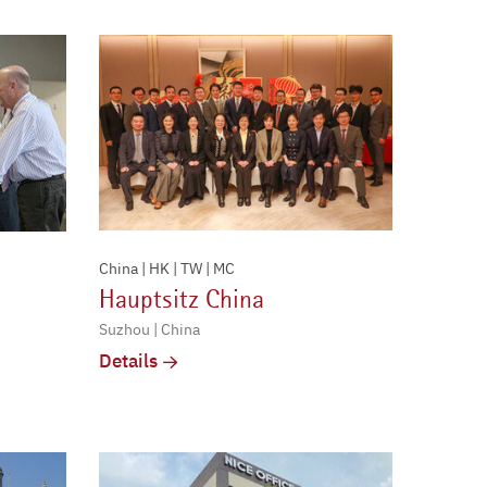
China | HK | TW | MC
Hauptsitz China
Suzhou | China
Details