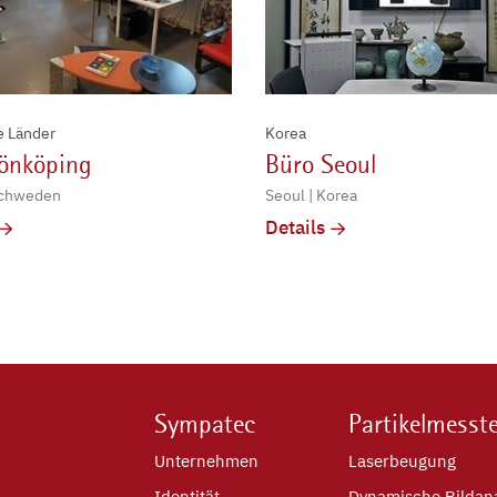
e Länder
Korea
Jönköping
Büro Seoul
Schweden
Seoul | Korea
Details
Sympatec
Partikelmesst
Unternehmen
Laserbeugung
Identität
Dynamische Bildan