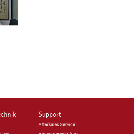
echnik
Support
Aftersales Service
alyse
Anwenderschulung