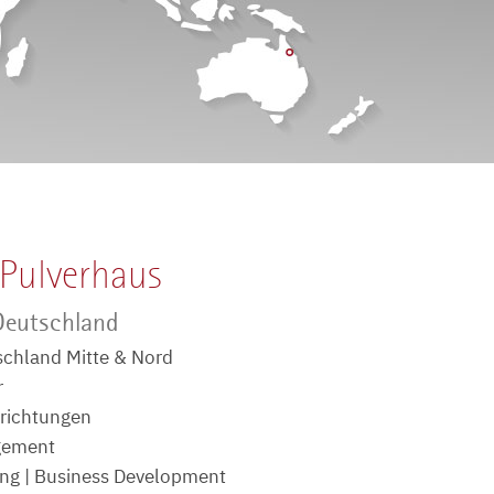
 Pulverhaus
 Deutschland
tschland Mitte & Nord
r
richtungen
gement
ing | Business Development