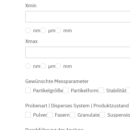
Xmin
nm
µm
mm
Xmax
nm
µm
mm
Gewünschte Messparameter
Partikelgröße
Partikelform
Stabilität
Probenart | Disperses System | Produktzustand
Pulver
Fasern
Granulate
Suspensi